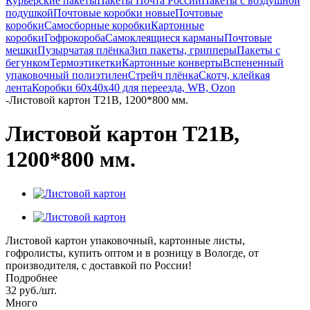
Курьерские пакеты
Пакеты Почта России
Пакеты с воздушной
подушкой
Почтовые коробки новые
Почтовые
коробки
Самосборные коробки
Картонные
коробки
Гофрокороба
Самоклеящиеся карманы
Почтовые
мешки
Пузырчатая плёнка
Зип пакеты, грипперы
Пакеты с
бегунком
Термоэтикетки
Картонные конверты
Вспененный
упаковочный полиэтилен
Стрейч плёнка
Скотч, клейкая
лента
Коробки 60х40х40 для переезда, WB, Ozon
-
Листовой картон Т21В, 1200*800 мм.
Листовой картон Т21В,
1200*800 мм.
Листовой картон упаковочный, картонные листы,
гофролисты, купить оптом и в розницу в Вологде, от
производителя, с доставкой по России!
Подробнее
32
руб.
/шт.
Много