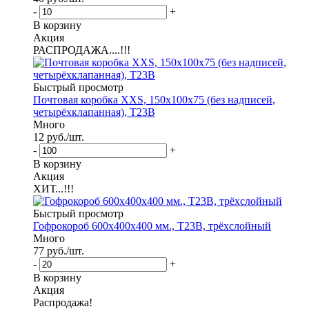
-
+
В корзину
Акция
РАСПРОДАЖА....!!!
Быстрый просмотр
Почтовая коробка XXS, 150х100х75 (без надписей,
четырёхклапанная), Т23В
Много
12
руб.
/шт.
-
+
В корзину
Акция
ХИТ...!!!
Быстрый просмотр
Гофрокороб 600х400х400 мм., Т23В, трёхслойный
Много
77
руб.
/шт.
-
+
В корзину
Акция
Распродажа!