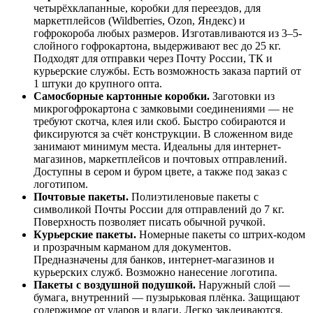
четырёхклапанные, коробки для переездов, для
маркетплейсов (Wildberries, Ozon, Яндекс) и
гофрокороба любых размеров. Изготавливаются из 3–5-
слойного гофрокартона, выдерживают вес до 25 кг.
Подходят для отправки через Почту России, ТК и
курьерские службы. Есть возможность заказа партий от
1 штуки до крупного опта.
Самосборные картонные коробки.
Заготовки из
микрогофрокартона с замковыми соединениями — не
требуют скотча, клея или скоб. Быстро собираются и
фиксируются за счёт конструкции. В сложенном виде
занимают минимум места. Идеальны для интернет-
магазинов, маркетплейсов и почтовых отправлений.
Доступны в сером и буром цвете, а также под заказ с
логотипом.
Почтовые пакеты.
Полиэтиленовые пакеты с
символикой Почты России для отправлений до 7 кг.
Поверхность позволяет писать обычной ручкой.
Курьерские пакеты.
Номерные пакеты со штрих-кодом
и прозрачным карманом для документов.
Предназначены для банков, интернет-магазинов и
курьерских служб. Возможно нанесение логотипа.
Пакеты с воздушной подушкой.
Наружный слой —
бумага, внутренний — пузырьковая плёнка. Защищают
содержимое от ударов и влаги. Легко заклеиваются,