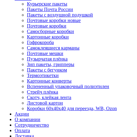
Курьерские пакеты
Пакеты Почта России
Пакеты с воздушной подушкой
Почтовые коробки новые
Почтовые коробки
Самосборные коробки
Картонные коробки
Гофрокороба
Самоклеящиеся карманы
Почтовые мешки
Пузырчатая плёнка
Зип пакеты, грипперы
Пакеты с бегунком
Термоэтикетки
Картонные конверты
Вспененный упаковочный полиэтилен
Стрейч плёнка
Скотч, клейкая лента
Листовой картон
Коробки 60х40х40 для переезда, WB, Ozon
Акции
О компании
Сотрудничество
Оплата
Доставка