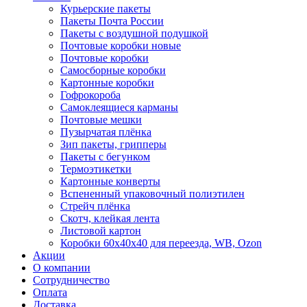
Курьерские пакеты
Пакеты Почта России
Пакеты с воздушной подушкой
Почтовые коробки новые
Почтовые коробки
Самосборные коробки
Картонные коробки
Гофрокороба
Самоклеящиеся карманы
Почтовые мешки
Пузырчатая плёнка
Зип пакеты, грипперы
Пакеты с бегунком
Термоэтикетки
Картонные конверты
Вспененный упаковочный полиэтилен
Стрейч плёнка
Скотч, клейкая лента
Листовой картон
Коробки 60х40х40 для переезда, WB, Ozon
Акции
О компании
Сотрудничество
Оплата
Доставка