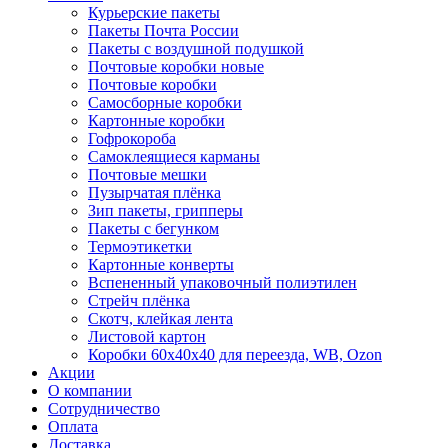
Курьерские пакеты
Пакеты Почта России
Пакеты с воздушной подушкой
Почтовые коробки новые
Почтовые коробки
Самосборные коробки
Картонные коробки
Гофрокороба
Самоклеящиеся карманы
Почтовые мешки
Пузырчатая плёнка
Зип пакеты, грипперы
Пакеты с бегунком
Термоэтикетки
Картонные конверты
Вспененный упаковочный полиэтилен
Стрейч плёнка
Скотч, клейкая лента
Листовой картон
Коробки 60х40х40 для переезда, WB, Ozon
Акции
О компании
Сотрудничество
Оплата
Доставка