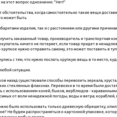
 на этот вопрос однозначно: "Нет!"
 обстоятельства, когда самостоятельно такие вещи достав
то может быть
габаритами изделия, так и с расстоянием или другими причинам
лучить заказанный товар, производитель и транспортная ком
окупатель ничего не потеряет, если товар придет в ненадле
хрупкое нужно отправить самому, это может поставить в туп
нулись с тем, что нужно послать хрупкую вещь в то место, ку
любой ситуации.
ов назад существовали способы перевозить зеркала, хруста
пких стеклянных флаконах. Перевозки в то время были доста
 с использованием коней, быков, верблюдов - караванными 
симых от воли ненадежной погоды, воды и ветра; кораблей,
жно было использовать только древесную обрешетку, опилки
не? Не будем распространяться о картонной упаковке, кото
ктически любых грузов.