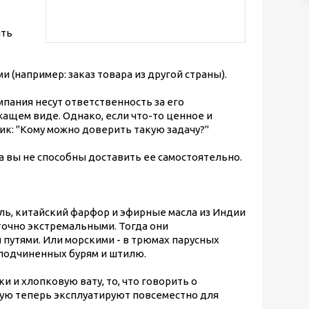
ить
и (например: заказ товара из другой страны).
пания несут ответственность за его
жащем виде. Однако, если что-то ценное и
ик: "Кому можно доверить такую задачу?"
да вы не способны доставить ее самостоятельно.
ль, китайский фарфор и эфирные масла из Индии
точно экстремальными. Тогда они
путями. Или морскими - в трюмах парусных
 подчиненных бурям и штилю.
 и хлопковую вату, то, что говорить о
рую теперь эксплуатируют повсеместно для