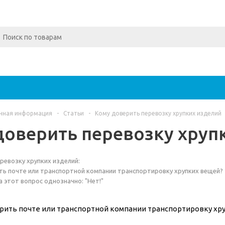
чная информация
-
Статьи
-
Кому доверить перевозку хрупких изделий
доверить перевозку хруп
ревозку хрупких изделий:
ь почте или транспортной компании транспортировку хрупких вещей?
а этот вопрос однозначно: "Нет!"
рить почте или транспортной компании транспортировку хр