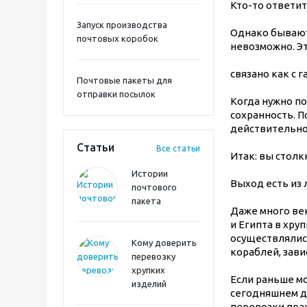
Кто-то ответит
Запуск производства
Однако бывают
почтовых коробок
невозможно. Э
связано как с 
Почтовые пакеты для
отправки посылок
Когда нужно по
сохранность. П
действительно 
Статьи
Все статьи
Итак: вы столк
Истории
Выход есть из 
почтового
пакета
Даже много век
и Египта в хру
осуществлялись
Кому доверить
кораблей, зави
перевозку
хрупких
Если раньше мо
изделий
сегодняшнем д
перевозки пра