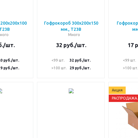
200х200х100
Гофрокороб 300х200х150
Гофрокор
 Т23В
мм., Т23В
мм
ного
Много
.
/шт.
32
руб.
/шт.
17
р
20
руб.
/шт.
<99 шт.
32
руб.
/шт.
<99 шт.
19
руб.
/шт.
>100 шт.
29
руб.
/шт.
>100 шт
Акция
РАСПРОДАЖА....