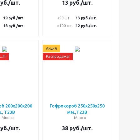
уб.
/шт.
13
руб.
/шт.
19
руб.
/шт.
<99 шт.
13
руб.
/шт.
.
18
руб.
/шт.
>100 шт.
12
руб.
/шт.
Акция
!!!
Распродажа!
б 200х200х200
Гофрокороб 250х250х250
., Т23В
мм.,Т23В
Много
Много
уб.
/шт.
38
руб.
/шт.