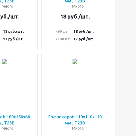
., Т23В
мм., Т23В
Много
Много
уб.
/шт.
18
руб.
/шт.
18
руб.
/шт.
<99 шт.
18
руб.
/шт.
.
17
руб.
/шт.
>100 шт.
17
руб.
/шт.
об 180х150х60
Гофрокороб 110х110х110
., Т23В
мм., Т23В
Много
Много