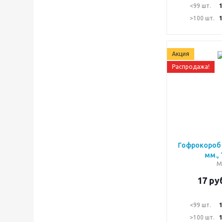
<99 шт.
>100 шт.
Акция
Распродажа!
Гофрокороб 
мм.,
М
17
руб
<99 шт.
>100 шт.