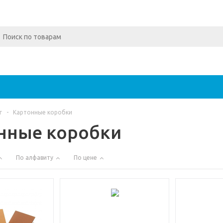
г
-
Картонные коробки
нные коробки
По алфавиту
По цене