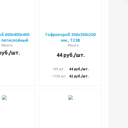
б 600х400х400
Гофрокороб 300х300х200
, пятислойный
мм., Т23В
Много
Много
руб.
/шт.
44
руб.
/шт.
<99 шт.
44
руб.
/шт.
>100 шт.
42
руб.
/шт.