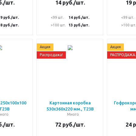
.
/шт.
14
руб.
/шт.
19
р
19
руб.
/шт.
<99 шт.
14
руб.
/шт.
<99 шт.
18
руб.
/шт.
>100 шт.
13
руб.
/шт.
>100 шт
Акция
Акция
Распродажа!
РАСПРОДАЖА....
250х100х100
Картонная коробка
Гофрокоро
 Т23В
530х360х220 мм., Т23В
мм
ного
Много
.
/шт.
72
руб.
/шт.
24
р