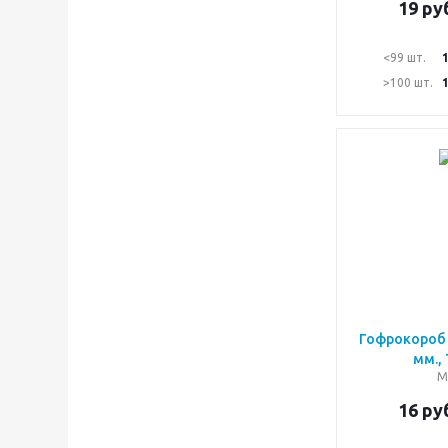
19
руб
<99 шт.
>100 шт.
Гофрокороб 
мм.,
М
16
руб