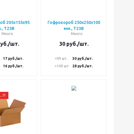
об 205х155х95
Гофрокороб 250х250х100
., Т23В
мм., Т23В
Много
Много
уб.
/шт.
30
руб.
/шт.
17
руб.
/шт.
<99 шт.
30
руб.
/шт.
.
16
руб.
/шт.
>100 шт.
28
руб.
/шт.
!!!