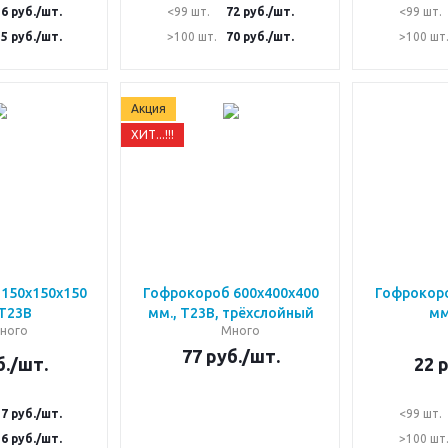
16
руб.
/шт.
<99 шт.
72
руб.
/шт.
<99 шт.
15
руб.
/шт.
>100 шт.
70
руб.
/шт.
>100 шт
Акция
ХИТ...!!!
150х150х150
Гофрокороб 600х400х400
Гофрокоро
 Т23В
мм., Т23В, трёхслойный
мм
ного
Много
77
руб.
/шт.
.
/шт.
22
р
17
руб.
/шт.
<99 шт.
16
руб.
/шт.
>100 шт