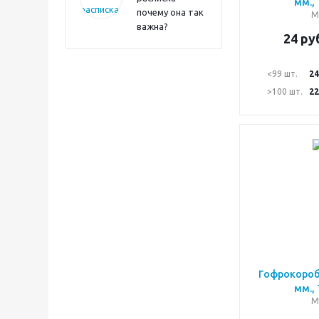
мм.,
почему она так
М
важна?
24
руб
<99 шт.
24
>100 шт.
22
Гофрокороб
мм.,
М