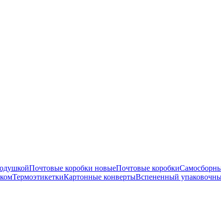
подушкой
Почтовые коробки новые
Почтовые коробки
Самосборны
нком
Термоэтикетки
Картонные конверты
Вспененный упаковочны