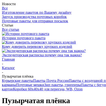
Новости
Все
Изготовление пакетов по Вашему дизайну
Запуск производства почтовых коробок
Почтовые пакеты для отправки посылок
Статьи
Все статьи
Истории почтового пакета
Кому доверить перевозку хрупких изделий
Экспедиторская расписка почему она так важна?
Главная
-
Каталог
-
Пузырчатая плёнка
Курьерские пакеты
Пакеты Почта России
Пакеты с воздушной 
карманы
Почтовые мешки
Зип пакеты, грипперы
Пакеты с бегу
картон
Коробки 60х40х40 для переезда, WB, Ozon
Пузырчатая плёнка