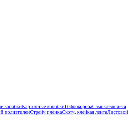
е коробки
Картонные коробки
Гофрокороба
Самоклеящиеся
й полиэтилен
Стрейч плёнка
Скотч, клейкая лента
Листовой